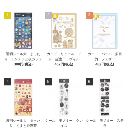
1
2
3
透明シール大 まった
カード リュール ド
カード パール 多目
り チンチラと夜カフェ
レ 誕生日 ヴィル
的 フェザー
308円(税込)
462円(税込)
462円(税込)
4
5
6
透明シール大 まった
シール モノミー クレ
シール モノミー ステ
り くまと純喫茶
イス
ラ