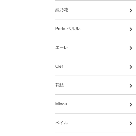
絲乃花
Perle-ペルル-
エーレ
Clef
花結
Minou
ペイル