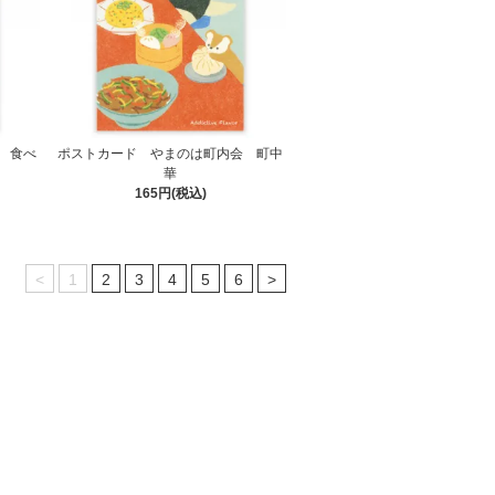
 食べ
ポストカード やまのは町内会 町中
華
165円(税込)
<
1
2
3
4
5
6
>