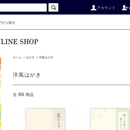
アカウント
プから探す
ホーム
>
はがき
>
洋風はがき
洋風はがき
66
全
商品