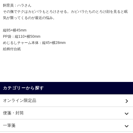
飼育員：ハラさん
その撫でテクはカピバラもとろけさせる。カピバラたちのとろけ顔を見ると眠
気が襲ってくるのが最近の悩み。
縦85×横45mm
PP袋：縦110×横50mm
めじるしチャーム本体：縦45×横28mm
絵柄付台紙
カテゴリーから探す
オンライン限定品
便箋・封筒
一筆箋