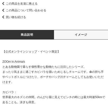
この商品を友達に教える
この商品について問い合わせる
買い物を続ける
商品説明
イメージ
【公式オンラインショップ・イベント限定】
ZOOm in Animals
とある動物園で暮らす個性豊かな動物たちに注目したシリーズ。
まったり気ままに過ごすカピバラを描いためじるしチャームです。傘の持ち手
やペットボトルにつけたり、ポーチやバッグのチャームとしてもお使いいただ
けます。
カピバラ：
世界最大のネズミの仲間。のんびり屋に見えてピンチの時には最大時速50kmで
走ることも。泳ぎも得意。