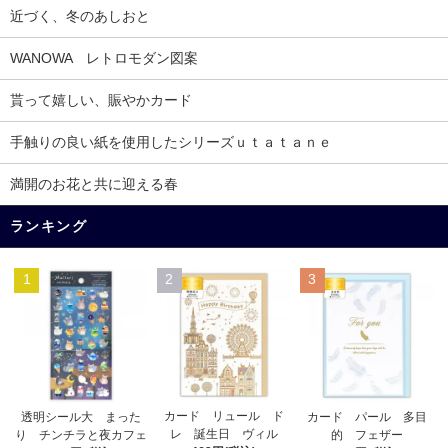
近づく、冬のあしおと
WANOWA レトロモダン図案
貰って嬉しい、賑やかカード
手触りの良い紙を使用したシリーズｕｔａｔａｎｅ
満開のお花と共に迎える春
ランキング
1
2
3
カード リュール ド
透明シール大 まった
カード パール 多目
レ 誕生日 ヴィル
り チンチラと夜カフェ
的 フェザー