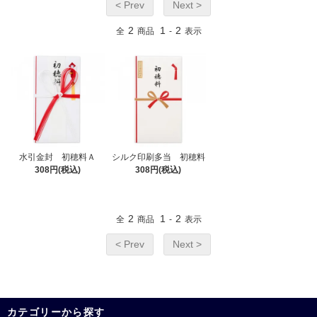
< Prev
Next >
2
1
2
全
商品
-
表示
水引金封 初穂料Ａ
シルク印刷多当 初穂料
308円(税込)
308円(税込)
2
1
2
全
商品
-
表示
< Prev
Next >
カテゴリーから探す