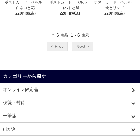
ポストカード ペルル
ポストカード ペルル
ポストカード ペルル
白ネコと花
白ハトと星
犬とリンゴ
220円(税込)
220円(税込)
220円(税込)
6
1
6
全
商品
-
表示
< Prev
Next >
カテゴリーから探す
オンライン限定品
便箋・封筒
一筆箋
はがき