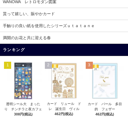
WANOWA レトロモダン図案
貰って嬉しい、賑やかカード
手触りの良い紙を使用したシリーズｕｔａｔａｎｅ
満開のお花と共に迎える春
ランキング
1
2
3
カード リュール ド
透明シール大 まった
カード パール 多目
レ 誕生日 ヴィル
り チンチラと夜カフェ
的 フェザー
462円(税込)
308円(税込)
462円(税込)