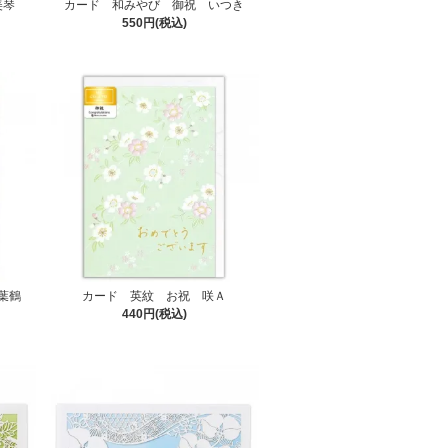
美琴
カード 和みやび 御祝 いつき
550円(税込)
葉鶴
カード 英紋 お祝 咲Ａ
440円(税込)