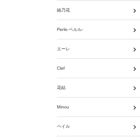
絲乃花
Perle-ペルル-
エーレ
Clef
花結
Minou
ペイル