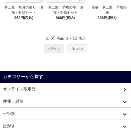
冬三集 冬月の便り 便
冬三集 早咲の椿 便
一筆箋 冬三集 早咲の
箋・封筒セット
箋・封筒セット
椿
968円(税込)
968円(税込)
396円(税込)
65
1
12
全
商品
-
表示
< Prev
Next >
カテゴリーから探す
オンライン限定品
便箋・封筒
一筆箋
はがき