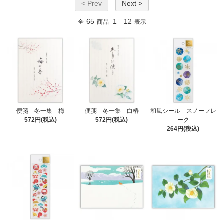
< Prev
Next >
65
1
12
全
商品
-
表示
便箋 冬一集 梅
便箋 冬一集 白椿
和風シール スノーフレ
572円(税込)
572円(税込)
ーク
264円(税込)