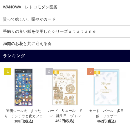
WANOWA レトロモダン図案
貰って嬉しい、賑やかカード
手触りの良い紙を使用したシリーズｕｔａｔａｎｅ
満開のお花と共に迎える春
ランキング
1
2
3
カード リュール ド
透明シール大 まった
カード パール 多目
レ 誕生日 ヴィル
り チンチラと夜カフェ
的 フェザー
462円(税込)
308円(税込)
462円(税込)