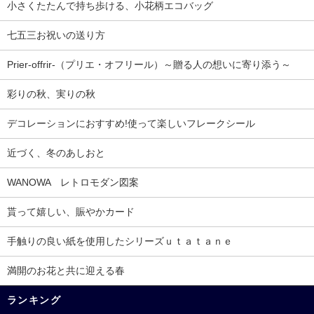
小さくたたんで持ち歩ける、小花柄エコバッグ
七五三お祝いの送り方
Prier-offrir-（プリエ・オフリール）～贈る人の想いに寄り添う～
彩りの秋、実りの秋
デコレーションにおすすめ!使って楽しいフレークシール
近づく、冬のあしおと
WANOWA レトロモダン図案
貰って嬉しい、賑やかカード
手触りの良い紙を使用したシリーズｕｔａｔａｎｅ
満開のお花と共に迎える春
ランキング