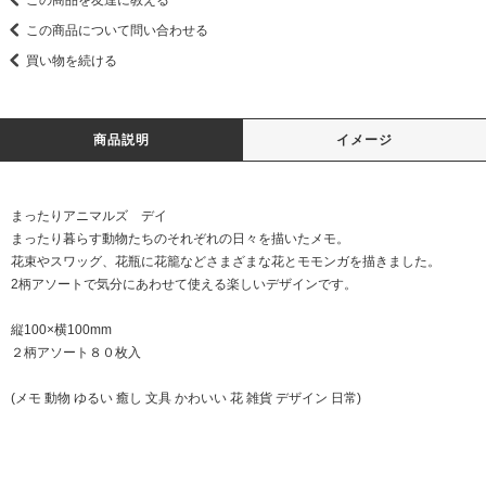
この商品を友達に教える
この商品について問い合わせる
買い物を続ける
商品説明
イメージ
まったりアニマルズ デイ
まったり暮らす動物たちのそれぞれの日々を描いたメモ。
花束やスワッグ、花瓶に花籠などさまざまな花とモモンガを描きました。
2柄アソートで気分にあわせて使える楽しいデザインです。
縦100×横100mm
２柄アソート８０枚入
(メモ 動物 ゆるい 癒し 文具 かわいい 花 雑貨 デザイン 日常)