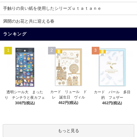
手触りの良い紙を使用したシリーズｕｔａｔａｎｅ
満開のお花と共に迎える春
ランキング
1
2
3
カード リュール ド
透明シール大 まった
カード パール 多目
レ 誕生日 ヴィル
り チンチラと夜カフェ
的 フェザー
462円(税込)
308円(税込)
462円(税込)
もっと見る