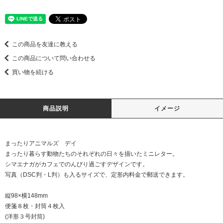
この商品を友達に教える
この商品について問い合わせる
買い物を続ける
商品説明
イメージ
まったりアニマルズ デイ
まったり暮らす動物たちのそれぞれの日々を描いたミニレター。
シマエナガがカフェでのんびり過ごすデザインです。
写真（DSC判・L判）も入るサイズで、定形内料金で郵送できます。
縦98×横148mm
便箋８枚・封筒４枚入
(洋形３号封筒)