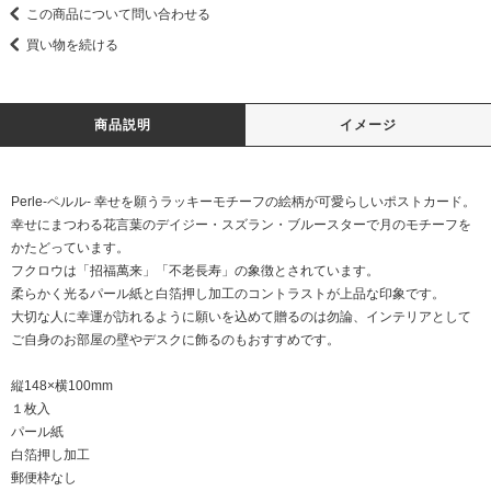
この商品について問い合わせる
買い物を続ける
商品説明
イメージ
Perle-ペルル- 幸せを願うラッキーモチーフの絵柄が可愛らしいポストカード。
幸せにまつわる花言葉のデイジー・スズラン・ブルースターで月のモチーフを
かたどっています。
フクロウは「招福萬来」「不老長寿」の象徴とされています。
柔らかく光るパール紙と白箔押し加工のコントラストが上品な印象です。
大切な人に幸運が訪れるように願いを込めて贈るのは勿論、インテリアとして
ご自身のお部屋の壁やデスクに飾るのもおすすめです。
縦148×横100mm
１枚入
パール紙
白箔押し加工
郵便枠なし