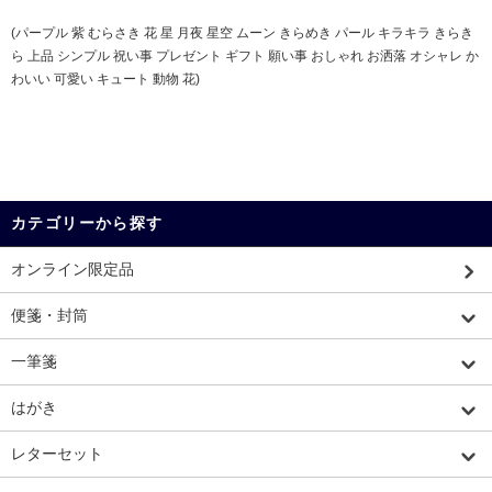
(パープル 紫 むらさき 花 星 月夜 星空 ムーン きらめき パール キラキラ きらき
ら 上品 シンプル 祝い事 プレゼント ギフト 願い事 おしゃれ お洒落 オシャレ か
わいい 可愛い キュート 動物 花)
カテゴリーから探す
オンライン限定品
便箋・封筒
一筆箋
はがき
レターセット