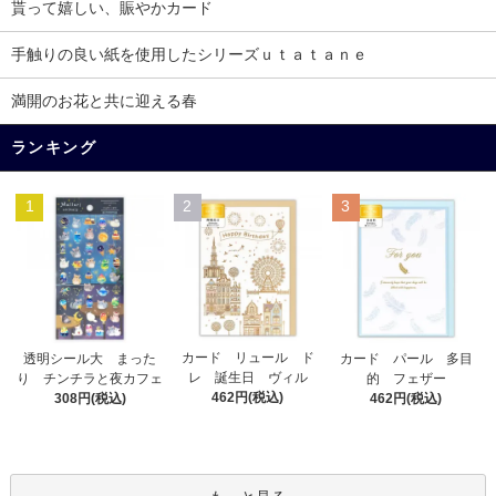
貰って嬉しい、賑やかカード
手触りの良い紙を使用したシリーズｕｔａｔａｎｅ
満開のお花と共に迎える春
ランキング
1
2
3
カード リュール ド
透明シール大 まった
カード パール 多目
レ 誕生日 ヴィル
り チンチラと夜カフェ
的 フェザー
462円(税込)
308円(税込)
462円(税込)