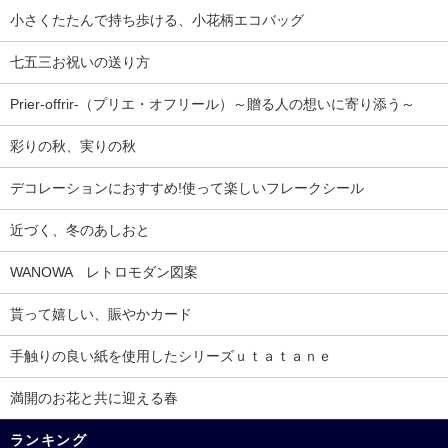
小さくたたんで持ち歩ける、小花柄エコバッグ
七五三お祝いの送り方
Prier-offrir-（プリエ・オフリール）～贈る人の想いに寄り添う～
彩りの秋、実りの秋
デコレーションにおすすめ!使って楽しいフレークシール
近づく、冬のあしおと
WANOWA レトロモダン図案
貰って嬉しい、賑やかカード
手触りの良い紙を使用したシリーズｕｔａｔａｎｅ
満開のお花と共に迎える春
ランキング