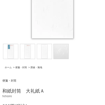
ホーム
>
便箋・封筒
>
罫線・無地
便箋・封筒
和紙封筒 大礼紙Ａ
5151101