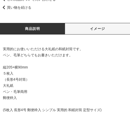
買い物を続ける
商品説明
イメージ
実用的にお使いいただける大礼紙の和紙封筒です。
ペン、毛筆どちらでもお書きいただけます。
縦205×横90mm
５枚入
（長形4号封筒）
大礼紙
ペン・毛筆両用
郵便枠入
(5枚入 長形4号 郵便枠入 シンプル 実用的 和紙封筒 定型サイズ)