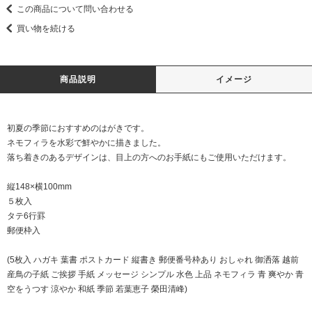
この商品について問い合わせる
買い物を続ける
商品説明
イメージ
初夏の季節におすすめのはがきです。
ネモフィラを水彩で鮮やかに描きました。
落ち着きのあるデザインは、目上の方へのお手紙にもご使用いただけます。
縦148×横100mm
５枚入
タテ6行罫
郵便枠入
(5枚入 ハガキ 葉書 ポストカード 縦書き 郵便番号枠あり おしゃれ 御洒落 越前
産鳥の子紙 ご挨拶 手紙 メッセージ シンプル 水色 上品 ネモフィラ 青 爽やか 青
空をうつす 涼やか 和紙 季節 若葉恵子 榮田清峰)