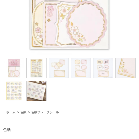
ホーム
>
色紙
>
色紙フレークシール
色紙