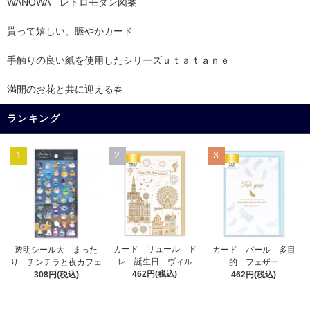
WANOWA レトロモダン図案
貰って嬉しい、賑やかカード
手触りの良い紙を使用したシリーズｕｔａｔａｎｅ
満開のお花と共に迎える春
ランキング
1
2
3
カード リュール ド
透明シール大 まった
カード パール 多目
レ 誕生日 ヴィル
り チンチラと夜カフェ
的 フェザー
462円(税込)
308円(税込)
462円(税込)