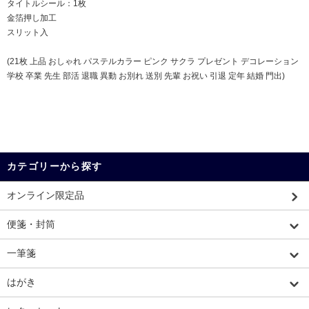
タイトルシール：1枚
金箔押し加工
スリット入
(21枚 上品 おしゃれ パステルカラー ピンク サクラ プレゼント デコレーション
学校 卒業 先生 部活 退職 異動 お別れ 送別 先輩 お祝い 引退 定年 結婚 門出)
カテゴリーから探す
オンライン限定品
便箋・封筒
一筆箋
はがき