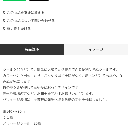
この商品を友達に教える
この商品について問い合わせる
買い物を続ける
商品説明
イメージ
シールを配るだけで、簡単に大勢で寄せ書きできる便利な色紙シールです。
カラーペンを用意したり、こっそり回す手間がなく、黒ペンだけでも華やかな
色紙が完成します。
桜の花を金箔押しで華やかに彩ったデザインです。
先生や職場の方など、お相手を問わずお贈りいただけます。
パッケージ裏側に、卒業時に先生へ贈る色紙の文例を掲載しました。
縦140×横90mm
２１枚
メッセージシール：20枚