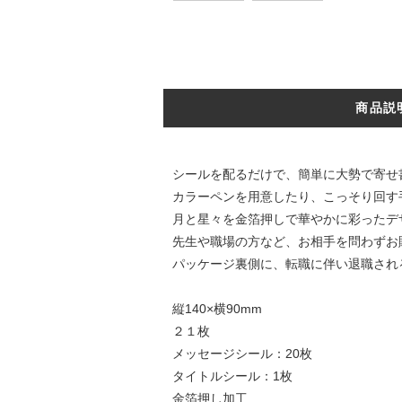
商品説
シールを配るだけで、簡単に大勢で寄せ
カラーペンを用意したり、こっそり回す
月と星々を金箔押しで華やかに彩ったデ
先生や職場の方など、お相手を問わずお
パッケージ裏側に、転職に伴い退職され
縦140×横90mm
２１枚
メッセージシール：20枚
タイトルシール：1枚
金箔押し加工