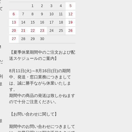
な
1
2
3
4
5
て
6
7
8
9
10
11
12
13
14
15
16
17
18
19
20
21
22
23
24
25
26
27
28
29
30
M
【夏季休業期間中のご注文および配
送スケジュールのご案内】
だ
8月11日(火)～8月16日(日)の期間
利
中、発送・窓口業務につきまして
は、誠に勝手ながら休業いたしま
ま
す。
期間中の商品の発送は致しかねます
ので十分ご注意ください。
【お問い合わせに関して】
ま
期間中のお問い合わせにつきまして