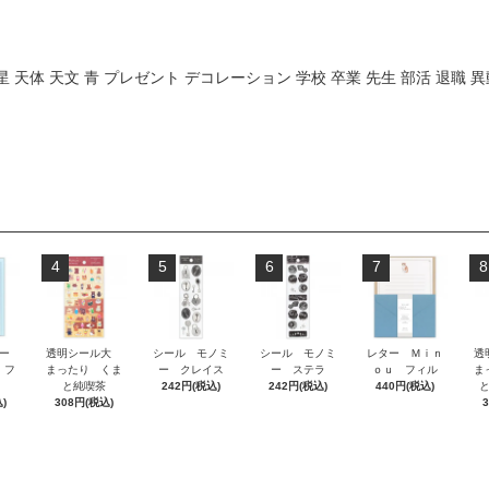
星 天体 天文 青 プレゼント デコレーション 学校 卒業 先生 部活 退職 異
4
5
6
7
8
ー
透明シール大
シール モノミ
シール モノミ
レター Ｍｉｎ
透
 フ
まったり くま
ー クレイス
ー ステラ
ｏｕ フィル
ま
と純喫茶
242円(税込)
242円(税込)
440円(税込)
)
308円(税込)