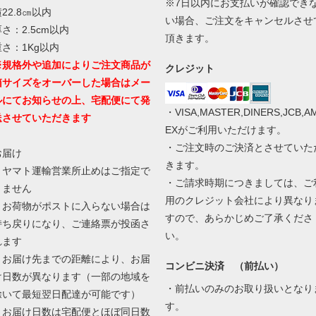
※7日以内にお支払いが確認でき
22.8㎝以内
い場合、ご注文をキャンセルさせ
さ：2.5cm以内
頂きます。
重さ：1Kg以内
※規格外や追加によりご注文商品が
クレジット
箱サイズをオーバーした場合はメー
ルにてお知らせの上、宅配便にて発
・VISA,MASTER,DINERS,JCB,A
送させていただきます
EXがご利用いただけます。
・ご注文時のご決済とさせていた
お届け
きます。
・ヤマト運輸営業所止めはご指定で
・ご請求時期につきましては、ご
きません
用のクレジット会社により異なり
・お荷物がポストに入らない場合は
すので、あらかじめご了承くださ
持ち戻りになり、ご連絡票が投函さ
い。
れます
・お届け先までの距離により、お届
コンビニ決済 （前払い）
け日数が異なります（一部の地域を
・前払いのみのお取り扱いとなり
除いて最短翌日配達が可能です）
す。
・お届け日数は宅配便とほぼ同日数