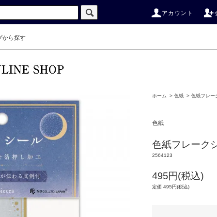
アカウント
プから探す
ホーム
>
色紙
>
色紙フレー
色紙
色紙フレーク
2564123
495円(税込)
定価 495円(税込)