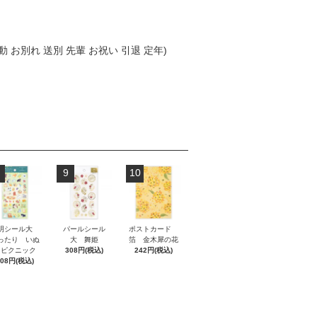
動 お別れ 送別 先輩 お祝い 引退 定年)
9
10
明シール大
パールシール
ポストカード
ったり いぬ
大 舞姫
箔 金木犀の花
とピクニック
308円(税込)
242円(税込)
308円(税込)