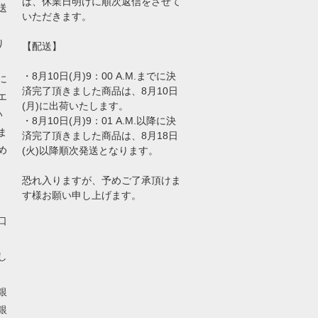
は、休業日明けに順次返信をさせて
送
いただきます。
り
【配送】
・8月10日(月)9：00 A.M.までに決
に
済完了頂きました商品は、8月10日
エ
(月)に出荷いたします。
い
・8月10日(月)9：01 A.M.以降に決
ま
済完了頂きました商品は、8月18日
め
(火)以降順次発送となります。
恐れ入りますが、予めご了承頂けま
す様お願い申し上げます。
口
し
銀
銀