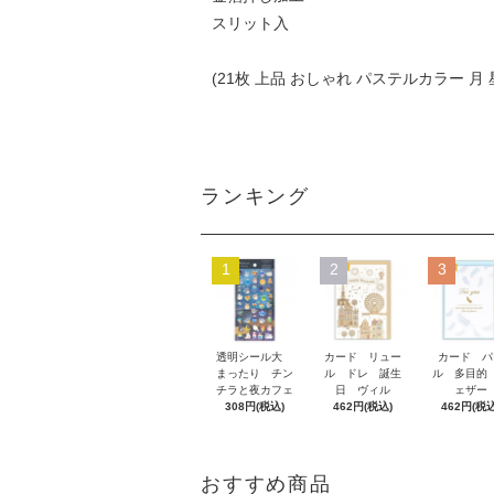
スリット入
(21枚 上品 おしゃれ パステルカラー 月 
ランキング
1
2
3
透明シール大
カード リュー
カード パ
まったり チン
ル ドレ 誕生
ル 多目的
チラと夜カフェ
日 ヴィル
ェザー
308円(税込)
462円(税込)
462円(税込
おすすめ商品