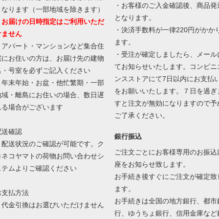
・お客様のご入金確認後、商品発
となります（一部地域を除きます）
となります。
・お届けの日時指定はご利用いただ
・決済手数料が一律220円がかか
けません
ます。
・アパート・マンションなど集合住
・受注が確定しましたら、メール
宅にお住いの方は、お届け先の建物
てお知らせいたします。コンビニ
名・号室を必ずご記入ください
ンスストアにて7日以内にお支払
・年末年始・お盆・他忙繁期・一部
をお願いいたします。７日を過ぎ
地域・離島にお住いの場合、数日遅
すと注文が無効になりますので予
れる場合がございます
ご了承ください。
配送確認
銀行振込
・配送状況のご確認が可能です。ク
ご注文ごとにお客様専用のお振込
ロネコヤマトの荷物お問い合わせシ
座をお知らせ致します。
ステムよりご確認ください
お手続き後すぐにご注文が確定致
ます。
お支払方法
お手続きは全国の地方銀行、都市
・代金引換はお選びいただけません
行、ゆうちょ銀行、信用金庫など