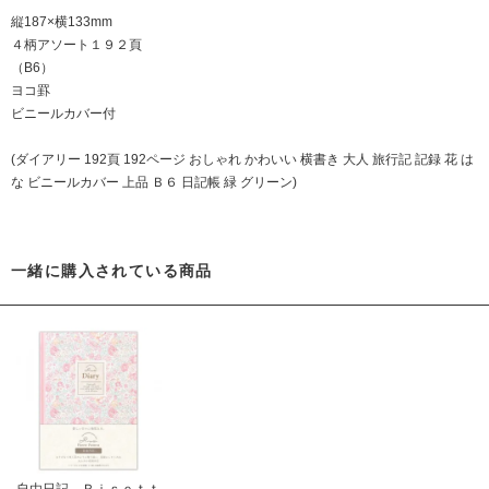
縦187×横133mm
４柄アソート１９２頁
（B6）
ヨコ罫
ビニールカバー付
(ダイアリー 192頁 192ページ おしゃれ かわいい 横書き 大人 旅行記 記録 花 は
な ビニールカバー 上品 Ｂ６ 日記帳 緑 グリーン)
一緒に購入されている商品
自由日記 Ｒｉｓｅｔｔ