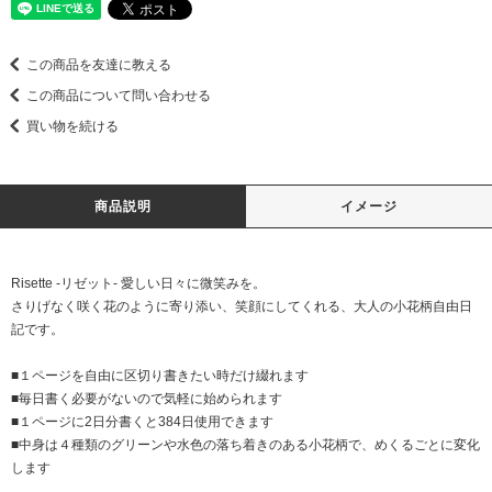
この商品を友達に教える
この商品について問い合わせる
買い物を続ける
商品説明
イメージ
Risette -リゼット- 愛しい日々に微笑みを。
さりげなく咲く花のように寄り添い、笑顔にしてくれる、大人の小花柄自由日
記です。
■１ページを自由に区切り書きたい時だけ綴れます
■毎日書く必要がないので気軽に始められます
■１ページに2日分書くと384日使用できます
■中身は４種類のグリーンや水色の落ち着きのある小花柄で、めくるごとに変化
します