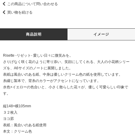
この商品について問い合わせる
買い物を続ける
商品説明
イメージ
Risette -リゼット- 愛しい日々に微笑みを。
さりげなく咲く花のように寄り添い、笑顔にしてくれる、大人の小花柄シリー
ズを、A6サイズのノートに展開しました。
表紙は風合いのある紙、中身は優しいクリーム色の紙を使用しています。
糸綴じ製本で、背糸のカラーがアクセントになっています。
水色×イエローの色合いと、小さく散らした花々が、優しく可愛らしい印象で
す。
縦148×横105mm
３２枚入
ヨコ罫
表紙：風合いのある紙使用
本文：クリーム色