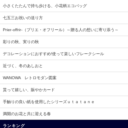
小さくたたんで持ち歩ける、小花柄エコバッグ
七五三お祝いの送り方
Prier-offrir-（プリエ・オフリール）～贈る人の想いに寄り添う～
彩りの秋、実りの秋
デコレーションにおすすめ!使って楽しいフレークシール
近づく、冬のあしおと
WANOWA レトロモダン図案
貰って嬉しい、賑やかカード
手触りの良い紙を使用したシリーズｕｔａｔａｎｅ
満開のお花と共に迎える春
ランキング