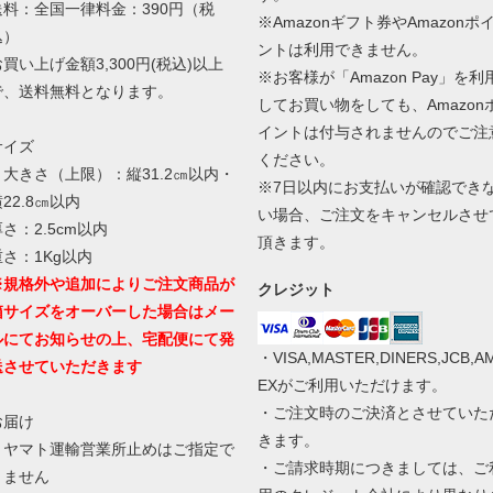
送料：全国一律料金：390円（税
※Amazonギフト券やAmazonポ
込）
ントは利用できません。
お買い上げ金額3,300円(税込)以上
※お客様が「Amazon Pay」を利
で、送料無料となります。
してお買い物をしても、Amazon
イントは付与されませんのでご注
サイズ
ください。
・大きさ（上限）：縦31.2㎝以内・
※7日以内にお支払いが確認でき
22.8㎝以内
い場合、ご注文をキャンセルさせ
さ：2.5cm以内
頂きます。
重さ：1Kg以内
※規格外や追加によりご注文商品が
クレジット
箱サイズをオーバーした場合はメー
ルにてお知らせの上、宅配便にて発
・VISA,MASTER,DINERS,JCB,A
送させていただきます
EXがご利用いただけます。
・ご注文時のご決済とさせていた
お届け
きます。
・ヤマト運輸営業所止めはご指定で
・ご請求時期につきましては、ご
きません