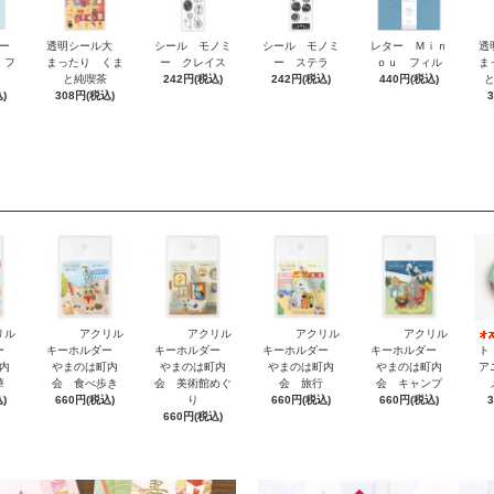
ー
透明シール大
シール モノミ
シール モノミ
レター Ｍｉｎ
透
 フ
まったり くま
ー クレイス
ー ステラ
ｏｕ フィル
ま
と純喫茶
242円(税込)
242円(税込)
440円(税込)
)
308円(税込)
リル
アクリル
アクリル
アクリル
アクリル
ダー
キーホルダー
キーホルダー
キーホルダー
キーホルダー
ト
内
やまのは町内
やまのは町内
やまのは町内
やまのは町内
ア
華
会 食べ歩き
会 美術館めぐ
会 旅行
会 キャンプ
)
660円(税込)
り
660円(税込)
660円(税込)
660円(税込)