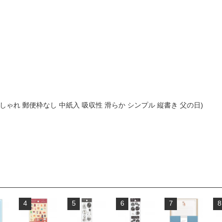
おしゃれ 郵便枠なし 中紙入 吸収性 滑らか シンプル 縦書き 父の日)
4
5
6
7
8