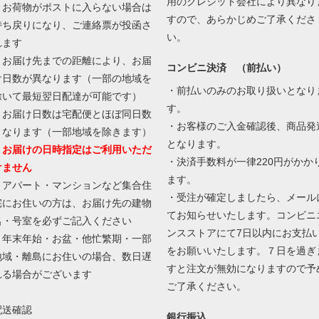
用のクレジット会社により異なり
・お荷物がポストに入らない場合は
すので、あらかじめご了承くださ
持ち戻りになり、ご連絡票が投函さ
い。
れます
・お届け先までの距離により、お届
コンビニ決済 （前払い）
け日数が異なります（一部の地域を
・前払いのみのお取り扱いとなり
除いて最短翌日配達が可能です）
す。
・お届け日数は宅配便とほぼ同日数
・お客様のご入金確認後、商品発
となります（一部地域を除きます）
となります。
・お届けの日時指定はご利用いただ
・決済手数料が一律220円がかか
けません
ます。
・アパート・マンションなど集合住
・受注が確定しましたら、メール
宅にお住いの方は、お届け先の建物
てお知らせいたします。コンビニ
名・号室を必ずご記入ください
ンスストアにて7日以内にお支払
・年末年始・お盆・他忙繁期・一部
をお願いいたします。７日を過ぎ
地域・離島にお住いの場合、数日遅
すと注文が無効になりますので予
れる場合がございます
ご了承ください。
配送確認
銀行振込