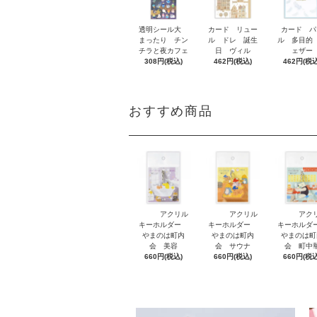
透明シール大
カード リュー
カード パ
まったり チン
ル ドレ 誕生
ル 多目的
チラと夜カフェ
日 ヴィル
ェザー
308円(税込)
462円(税込)
462円(税込
おすすめ商品
アクリル
アクリル
アク
キーホルダー
キーホルダー
キーホル
やまのは町内
やまのは町内
やまのは町
会 美容
会 サウナ
会 町中
660円(税込)
660円(税込)
660円(税込