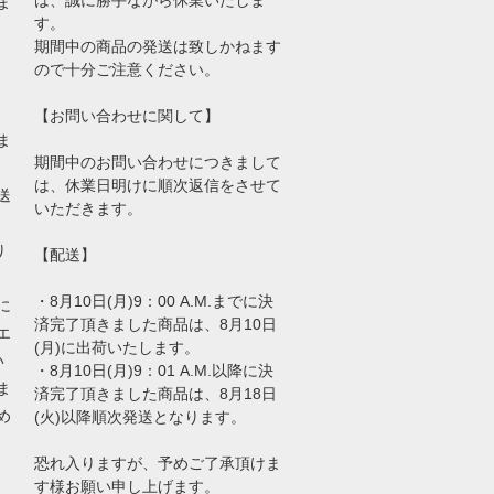
ま
す。
期間中の商品の発送は致しかねます
ので十分ご注意ください。
【お問い合わせに関して】
ま
期間中のお問い合わせにつきまして
は、休業日明けに順次返信をさせて
送
いただきます。
り
【配送】
・8月10日(月)9：00 A.M.までに決
に
済完了頂きました商品は、8月10日
エ
(月)に出荷いたします。
い
・8月10日(月)9：01 A.M.以降に決
ま
済完了頂きました商品は、8月18日
め
(火)以降順次発送となります。
恐れ入りますが、予めご了承頂けま
す様お願い申し上げます。