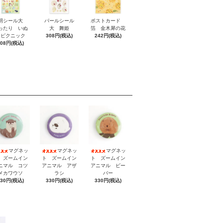
明シール大
パールシール
ポストカード
ったり いぬ
大 舞姫
箔 金木犀の花
とピクニック
308円(税込)
242円(税込)
308円(税込)
マグネッ
マグネッ
マグネッ
 ズームイン
ト ズームイン
ト ズームイン
ニマル コツ
アニマル アザ
アニマル ビー
メカワウソ
ラシ
バー
330円(税込)
330円(税込)
330円(税込)