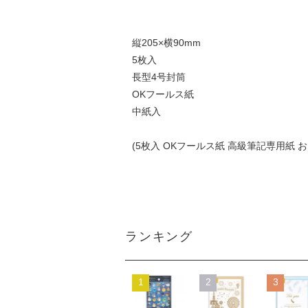
縦205×横90mm
5枚入
長型4号封筒
OKフールス紙
中紙入
(5枚入 OKフールス紙 高級筆記専用紙 
ランキング
1
2
3