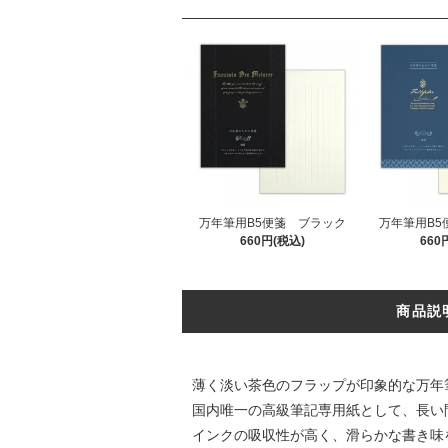
万年筆用B5便箋 ブラック
万年筆用B5
660円(税込)
660
商品説
薄く淡い茶色のフラップが印象的な万年
国内唯一の高級筆記専用紙として、長い
インクの吸収性が高く、滑らかな書き味