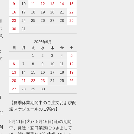
9
10
11
12
13
14
15
イ
16
17
18
19
20
21
22
用
23
24
25
26
27
28
29
ポ
30
31
意
2026年9月
日
月
火
水
木
金
土
な
1
2
3
4
5
て
6
7
8
9
10
11
12
13
14
15
16
17
18
19
20
21
22
23
24
25
26
27
28
29
30
M
【夏季休業期間中のご注文および配
送スケジュールのご案内】
だ
8月11日(火)～8月16日(日)の期間
利
中、発送・窓口業務につきまして
は、誠に勝手ながら休業いたしま