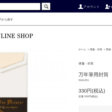
アカウント
プから探す
ホーム
>
便箋・封筒
>
罫線
便箋・封筒
万年筆用封筒
5341201
330円(税込)
定価 330円(税込)