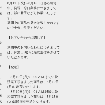
8月11日(火)～8月16日(日)の期間
利
中、発送・窓口業務につきまして
は、誠に勝手ながら休業いたしま
ま
す。
期間中の商品の発送は致しかねます
ので十分ご注意ください。
【お問い合わせに関して】
ま
期間中のお問い合わせにつきまして
は、休業日明けに順次返信をさせて
送
いただきます。
り
【配送】
・8月10日(月)9：00 A.M.までに決
に
済完了頂きました商品は、8月10日
エ
(月)に出荷いたします。
い
・8月10日(月)9：01 A.M.以降に決
ま
済完了頂きました商品は、8月18日
め
(火)以降順次発送となります。