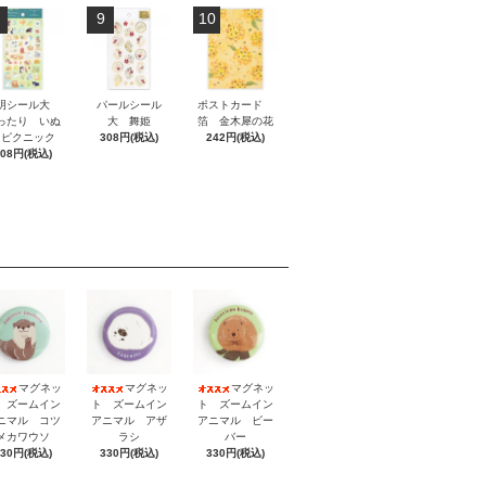
9
10
明シール大
パールシール
ポストカード
ったり いぬ
大 舞姫
箔 金木犀の花
とピクニック
308円(税込)
242円(税込)
308円(税込)
マグネッ
マグネッ
マグネッ
 ズームイン
ト ズームイン
ト ズームイン
ニマル コツ
アニマル アザ
アニマル ビー
メカワウソ
ラシ
バー
330円(税込)
330円(税込)
330円(税込)