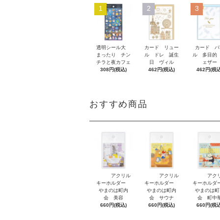
1
2
3
透明シール大
カード リュー
カード パ
まったり チン
ル ドレ 誕生
ル 多目的
チラと夜カフェ
日 ヴィル
ェザー
308円(税込)
462円(税込)
462円(税込
おすすめ商品
アクリル
アクリル
アク
キーホルダー
キーホルダー
キーホル
やまのは町内
やまのは町内
やまのは町
会 美容
会 サウナ
会 町中
660円(税込)
660円(税込)
660円(税込