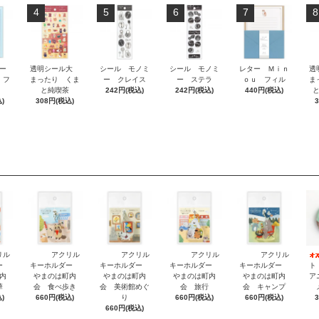
4
5
6
7
8
ー
透明シール大
シール モノミ
シール モノミ
レター Ｍｉｎ
透
 フ
まったり くま
ー クレイス
ー ステラ
ｏｕ フィル
ま
と純喫茶
242円(税込)
242円(税込)
440円(税込)
)
308円(税込)
リル
アクリル
アクリル
アクリル
アクリル
ダー
キーホルダー
キーホルダー
キーホルダー
キーホルダー
ト
内
やまのは町内
やまのは町内
やまのは町内
やまのは町内
ア
華
会 食べ歩き
会 美術館めぐ
会 旅行
会 キャンプ
)
660円(税込)
り
660円(税込)
660円(税込)
660円(税込)