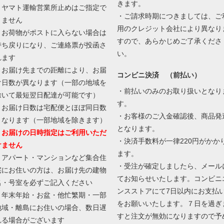
きます。
・ヤマト運輸営業所止めはご指定で
・ご請求時期につきましては、ご
きません
用のクレジット会社により異なり
・お荷物がポストに入らない場合は
すので、あらかじめご了承くださ
持ち戻りになり、ご連絡票が投函さ
い。
れます
・お届け先までの距離により、お届
コンビニ決済 （前払い）
け日数が異なります（一部の地域を
・前払いのみのお取り扱いとなり
除いて最短翌日配達が可能です）
す。
・お届け日数は宅配便とほぼ同日数
・お客様のご入金確認後、商品発
となります（一部地域を除きます）
となります。
・お届けの日時指定はご利用いただ
・決済手数料が一律220円がかか
けません
ます。
・アパート・マンションなど集合住
・受注が確定しましたら、メール
宅にお住いの方は、お届け先の建物
てお知らせいたします。コンビニ
名・号室を必ずご記入ください
ンスストアにて7日以内にお支払
・年末年始・お盆・他忙繁期・一部
をお願いいたします。７日を過ぎ
地域・離島にお住いの場合、数日遅
すと注文が無効になりますので予
れる場合がございます