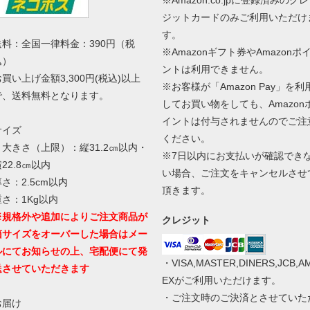
※Amazon.co.jpに登録済みのクレ
ジットカードのみご利用いただけ
す。
送料：全国一律料金：390円（税
※Amazonギフト券やAmazonポ
込）
ントは利用できません。
お買い上げ金額3,300円(税込)以上
※お客様が「Amazon Pay」を利
で、送料無料となります。
してお買い物をしても、Amazon
イントは付与されませんのでご注
サイズ
ください。
・大きさ（上限）：縦31.2㎝以内・
※7日以内にお支払いが確認でき
22.8㎝以内
い場合、ご注文をキャンセルさせ
さ：2.5cm以内
頂きます。
重さ：1Kg以内
※規格外や追加によりご注文商品が
クレジット
箱サイズをオーバーした場合はメー
ルにてお知らせの上、宅配便にて発
・VISA,MASTER,DINERS,JCB,A
送させていただきます
EXがご利用いただけます。
・ご注文時のご決済とさせていた
お届け