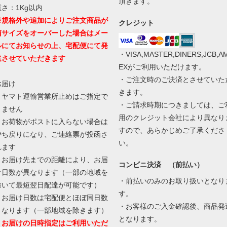
頂きます。
重さ：1Kg以内
※規格外や追加によりご注文商品が
クレジット
箱サイズをオーバーした場合はメー
ルにてお知らせの上、宅配便にて発
・VISA,MASTER,DINERS,JCB,A
送させていただきます
EXがご利用いただけます。
・ご注文時のご決済とさせていた
お届け
きます。
・ヤマト運輸営業所止めはご指定で
・ご請求時期につきましては、ご
きません
用のクレジット会社により異なり
・お荷物がポストに入らない場合は
すので、あらかじめご了承くださ
持ち戻りになり、ご連絡票が投函さ
い。
れます
・お届け先までの距離により、お届
コンビニ決済 （前払い）
け日数が異なります（一部の地域を
・前払いのみのお取り扱いとなり
除いて最短翌日配達が可能です）
す。
・お届け日数は宅配便とほぼ同日数
・お客様のご入金確認後、商品発
となります（一部地域を除きます）
となります。
・お届けの日時指定はご利用いただ