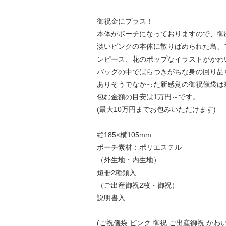
御祝金にプラス！
本体がポーチになっておりますので、御
淡いピンクの本体に散りばめられた鳥、
ンピース、花のポップなイラストがかわ
バッグの中でばらつきがちな身の回り品
ありそうでなかった新感覚の御祝儀袋は
包む金額の目安は1万円～です。
(最大10万円までお包みいただけます)
縦185×横105mm
ポーチ素材：ポリエステル
（外生地・内生地）
短冊2種類入
（ご出産御祝2枚・御祝）
説明書入
(ご祝儀袋 ピンク 御祝 ご出産御祝 かわ