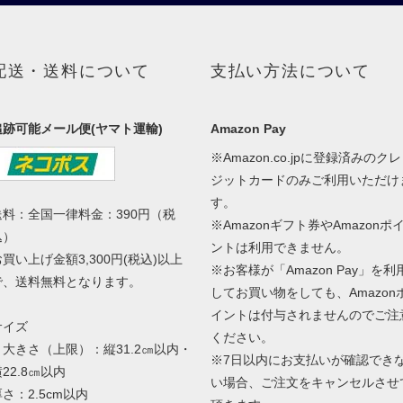
配送・送料について
支払い方法について
追跡可能メール便(ヤマト運輸)
Amazon Pay
※Amazon.co.jpに登録済みのクレ
ジットカードのみご利用いただけ
す。
送料：全国一律料金：390円（税
※Amazonギフト券やAmazonポ
込）
ントは利用できません。
お買い上げ金額3,300円(税込)以上
※お客様が「Amazon Pay」を利
で、送料無料となります。
してお買い物をしても、Amazon
イントは付与されませんのでご注
サイズ
ください。
・大きさ（上限）：縦31.2㎝以内・
※7日以内にお支払いが確認でき
22.8㎝以内
い場合、ご注文をキャンセルさせ
さ：2.5cm以内