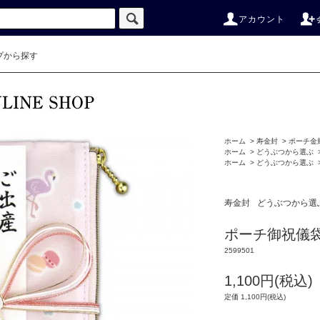
アカウント
プから探す
ホーム
>
寿金封
>
ポーチ金
ホーム
>
どうぶつから選ぶ
ホーム
>
どうぶつから選ぶ
寿金封
どうぶつから選
ポーチ御祝儀
2599501
1,100円(税込)
定価 1,100円(税込)