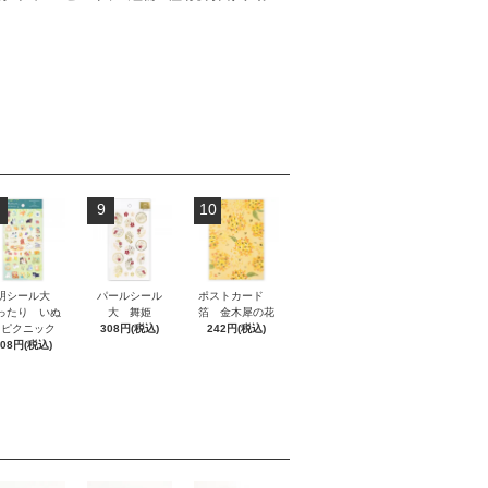
9
10
明シール大
パールシール
ポストカード
ったり いぬ
大 舞姫
箔 金木犀の花
とピクニック
308円(税込)
242円(税込)
308円(税込)