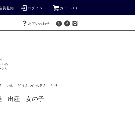
会員登録
ログイン
カート(
0
)
お問い合わせ
封
>
いぬ
>
とり
ぶ
いぬ
どうぶつから選ぶ
とり
袋 出産 女の子