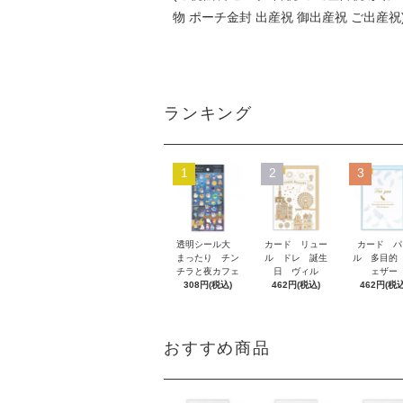
物 ポーチ金封 出産祝 御出産祝 ご出産祝
ランキング
1
2
3
透明シール大
カード リュー
カード パ
まったり チン
ル ドレ 誕生
ル 多目的
チラと夜カフェ
日 ヴィル
ェザー
308円(税込)
462円(税込)
462円(税込
おすすめ商品