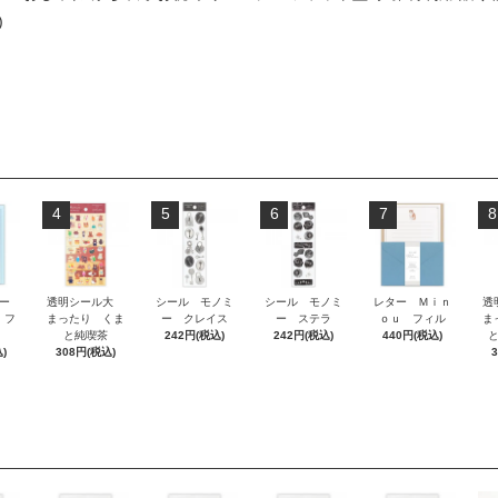
)
4
5
6
7
8
ー
透明シール大
シール モノミ
シール モノミ
レター Ｍｉｎ
透
 フ
まったり くま
ー クレイス
ー ステラ
ｏｕ フィル
ま
と純喫茶
242円(税込)
242円(税込)
440円(税込)
)
308円(税込)