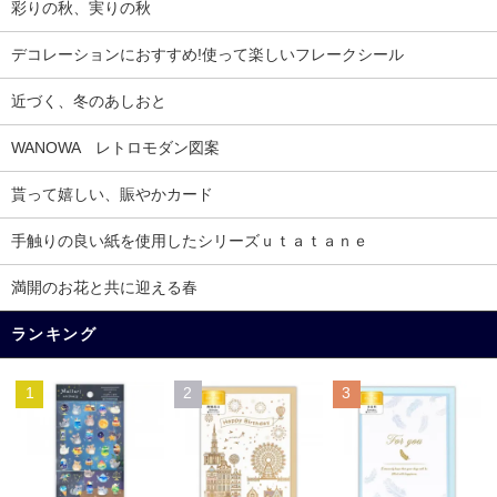
彩りの秋、実りの秋
デコレーションにおすすめ!使って楽しいフレークシール
近づく、冬のあしおと
WANOWA レトロモダン図案
貰って嬉しい、賑やかカード
手触りの良い紙を使用したシリーズｕｔａｔａｎｅ
満開のお花と共に迎える春
ランキング
1
2
3