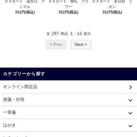
ＤＡカード 誕生日 ア
ＤＡカード 御礼 フラ
ＤＡカード 多目的 リ
ニマル
ワー
ボン
352円(税込)
352円(税込)
352円(税込)
287
1
12
全
商品
-
表示
< Prev
Next >
カテゴリーから探す
オンライン限定品
便箋・封筒
一筆箋
はがき