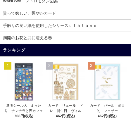
WANOWA レトロモダン図案
貰って嬉しい、賑やかカード
手触りの良い紙を使用したシリーズｕｔａｔａｎｅ
満開のお花と共に迎える春
ランキング
1
2
3
カード リュール ド
透明シール大 まった
カード パール 多目
レ 誕生日 ヴィル
り チンチラと夜カフェ
的 フェザー
462円(税込)
308円(税込)
462円(税込)