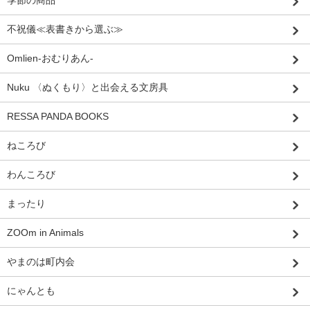
季節の商品
不祝儀≪表書きから選ぶ≫
Omlien-おむりあん-
Nuku 〈ぬくもり〉と出会える文房具
RESSA PANDA BOOKS
ねころび
わんころび
まったり
ZOOm in Animals
やまのは町内会
にゃんとも