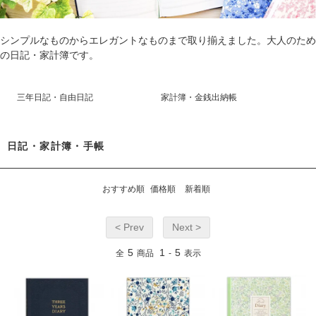
シンプルなものからエレガントなものまで取り揃えました。大人のため
の日記・家計簿です。
三年日記・自由日記
家計簿・金銭出納帳
日記・家計簿・手帳
おすすめ順
価格順
新着順
< Prev
Next >
5
1
5
全
商品
-
表示