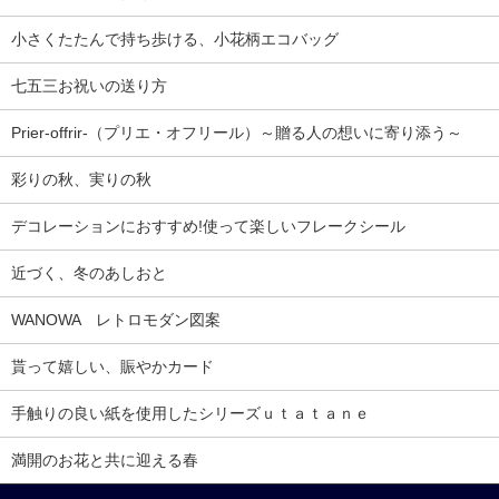
小さくたたんで持ち歩ける、小花柄エコバッグ
七五三お祝いの送り方
Prier-offrir-（プリエ・オフリール）～贈る人の想いに寄り添う～
彩りの秋、実りの秋
デコレーションにおすすめ!使って楽しいフレークシール
近づく、冬のあしおと
WANOWA レトロモダン図案
貰って嬉しい、賑やかカード
手触りの良い紙を使用したシリーズｕｔａｔａｎｅ
満開のお花と共に迎える春