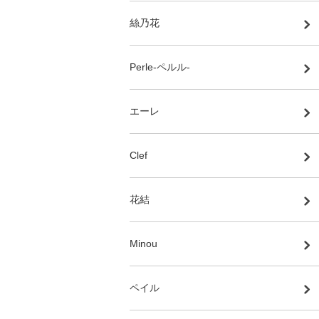
絲乃花
Perle-ペルル-
エーレ
Clef
花結
Minou
ペイル