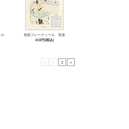
テル
色紙フレークシール 音楽
418円(税込)
<
1
2
>