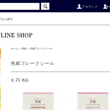
アカウント
プから探す
ホーム
>
色紙
>
色紙フレークシール
色紙フレークシール
21
全
商品