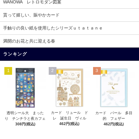
WANOWA レトロモダン図案
貰って嬉しい、賑やかカード
手触りの良い紙を使用したシリーズｕｔａｔａｎｅ
満開のお花と共に迎える春
ランキング
1
2
3
カード リュール ド
透明シール大 まった
カード パール 多目
レ 誕生日 ヴィル
り チンチラと夜カフェ
的 フェザー
462円(税込)
308円(税込)
462円(税込)